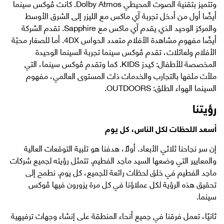
وتتميز بتقنية الصوت المحيطي Dolby Atmos. كانت ڤوكس سينما
أيضًا أول من أدخل تجربة آي ماكس مع الليزر إلى الشرق الأوسط
والمركز الوحيد الذي يقدم آي ماكس مع Sapphire. تقدم الشركة
أيضًا مفهوم مشاهدة الأفلام متعدد الحواس 4DX. أما للصغار محبّة
الأفلام ولعائلات، تقدم ڤوكس سينما تجربة السينما الوحيدة
المخصصة للأطفال: كيدز KIDS. كما وتقدم ڤوكس سينما، التي
ملأت ملفها بالتجارب والخدمات ذات المستوى العالمي، مفهوم
السينما الهواء الطلق: OUTDOORS.
رؤيتنا
أسعد اللحظات لكل الناس، كل يوم
إن سر نجاحنا ثلاثي الأبعاد. أولاً، هدفنا هو تلبية التوقعات العالية
والمعايير التي وضعها السيد ماجد الفطيم. تتمثل رؤيته لجميع شركات
ماجد الفطيم في خلق لحظات رائعة للجميع، كل يوم. نطمح إلى
تحقيق هذه الرؤية لكل عملاؤنا في كل مرة يزورون فيها ڤوكس
سينما.
ثانيًا، تعمل فرقنا في جميع أنحاء المنطقة على إنشاء وجهات ترفيهية