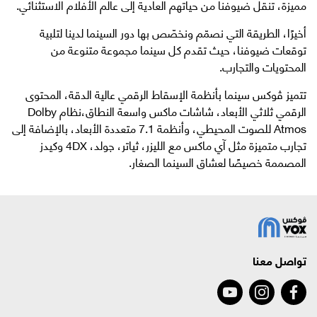
مميزة، تنقل ضيوفنا من حياتهم العادية إلى عالم الأفلام الاستثنائي.
أخيرًا، الطريقة التي نصمّم ونخصّص بها دور السينما لدينا لتلبية
توقعات ضيوفنا، حيث تقدم كل سينما مجموعة متنوعة من
المحتويات والتجارب.
تتميز ڤوكس سينما بأنظمة الإسقاط الرقمي عالية الدقة، المحتوى
الرقمي ثلاثي الأبعاد، شاشات ماكس واسعة النطاق،نظام Dolby
Atmos للصوت المحيطي، وأنظمة 7.1 متعددة الأبعاد، بالإضافة إلى
تجارب متميزة مثل آي ماكس مع الليزر، ثياتر، جولد، 4DX وكيدز
المصممة خصيصًا لعشاق السينما الصغار.
تواصل معنا