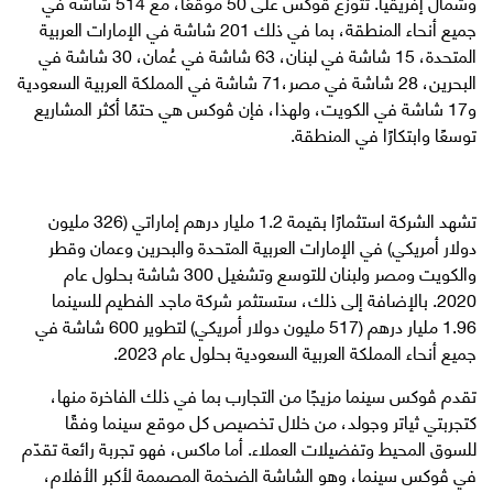
وشمال إفريقيا. تتوزّع ڤوكس على 50 موقعًا، مع 514 شاشة في
جميع أنحاء المنطقة، بما في ذلك 201 شاشة في الإمارات العربية
المتحدة، 15 شاشة في لبنان، 63 شاشة في عُمان، 30 شاشة في
البحرين، 28 شاشة في مصر،71 شاشة في المملكة العربية السعودية
و17 شاشة في الكويت، ولهذا، فإن ڤوكس هي حتمًا أكثر المشاريع
توسعًا وابتكارًا في المنطقة.
تشهد الشركة استثمارًا بقيمة 1.2 مليار درهم إماراتي (326 مليون
دولار أمريكي) في الإمارات العربية المتحدة والبحرين وعمان وقطر
والكويت ومصر ولبنان للتوسع وتشغيل 300 شاشة بحلول عام
2020. بالإضافة إلى ذلك، ستستثمر شركة ماجد الفطيم للسينما
1.96 مليار درهم (517 مليون دولار أمريكي) لتطوير 600 شاشة في
جميع أنحاء المملكة العربية السعودية بحلول عام 2023.
تقدم ڤوكس سينما مزيجًا من التجارب بما في ذلك الفاخرة منها،
كتجربتي ثياتر وجولد، من خلال تخصيص كل موقع سينما وفقًا
للسوق المحيط وتفضيلات العملاء. أما ماكس، فهو تجربة رائعة تقدّم
في ڤوكس سينما، وهو الشاشة الضخمة المصممة لأكبر الأفلام،