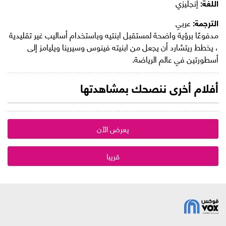
اللغة:
إنجليزي
الترجمة:
عربي
مدفوعًا برؤية واضحة لمستقبل ابنتيه وباستخدام أساليب غير تقليدية
، يخطط ريتشارد أن يجعل من ابنيته فينوس وسيرينا ويليامز إلى
أسطورتين في عالم الرياضة.
أفلام أخرى ننصحك بمشاهدتها
يعرض الآن
قريبا