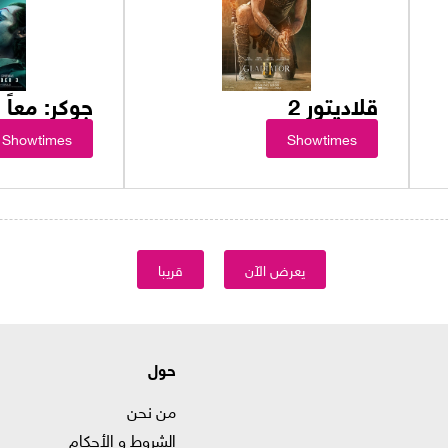
قلاديتور 2
جوكر: معاً
Showtimes
Showtimes
يعرض الآن
قريبا
حول
من نحن
الشروط و الأحكام