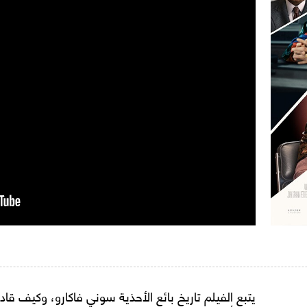
يتبع الفيلم تاريخ بائع الأحذية سوني فاكارو، وكيف ق