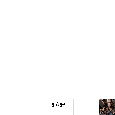
جون ويك: شابتر 4