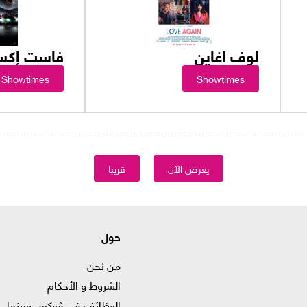
لوف اغاين
فاست إك
Showtimes
Showtimes
يعرض الآن
قريبا
حول
من نحن
الشروط و الأحكام
الوظائف في ﭬوكس سينما