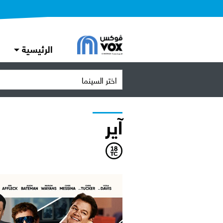
الرئيسية
اختر السينما
آير