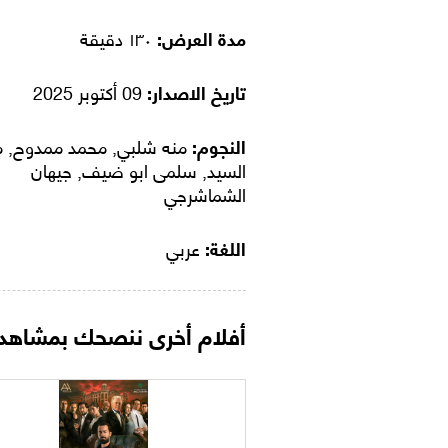
مدة العرض:
١٣٠ دقيقة
تاريخ الاصدار:
09 أكتوبر 2025
النجوم:
منه شلبي, محمد ممدوح, ما
السيد, سلمى ابو ضيف, جيهان
الشماشرجي
اللغة:
عربي
أفلام أخرى ننصحك بمشاهدت