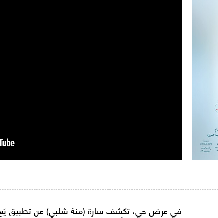
في عرض حي، تكشف سارة (منة شلبي) عن تطبيق يَعِد