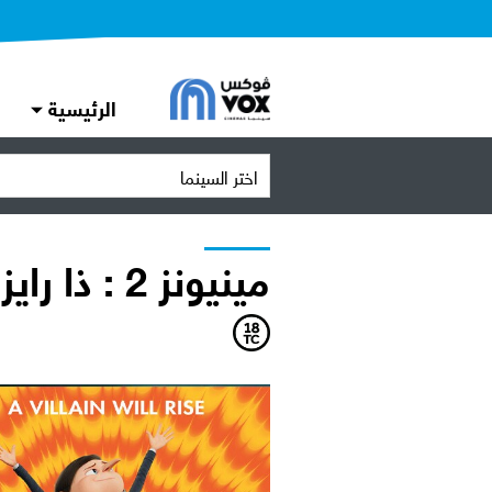
الرئيسية
اختر السينما
مينيونز 2 : ذا رايز اوف قرو