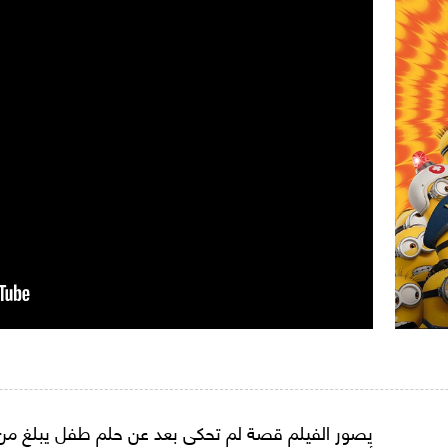
يصور الفيلم قصة لم تحكى بعد عن حلم طفل يبلغ من ا