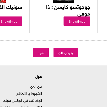
جوجوتسو كايسن : ذا
سونيك القن
موفي
Showtimes
Showtimes
يعرض الآن
قريبا
حول
من نحن
الشروط و الأحكام
الوظائف في ﭬوكس سينما
إخلاء مسؤولية من عمليات الا