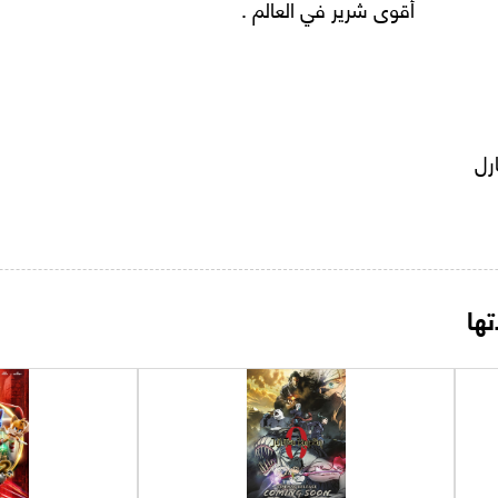
أقوى شرير في العالم .
رل
ها